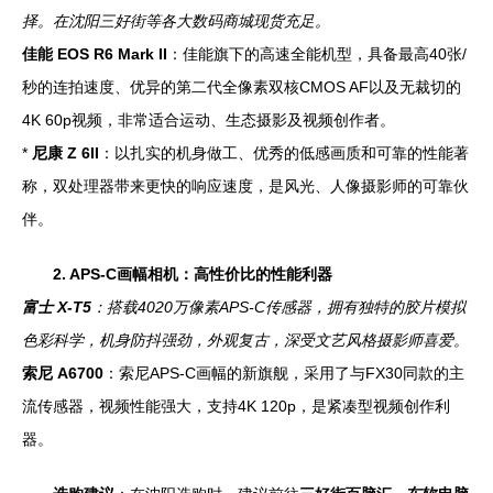
择。在沈阳三好街等各大数码商城现货充足。
佳能 EOS R6 Mark II
：佳能旗下的高速全能机型，具备最高40张/
秒的连拍速度、优异的第二代全像素双核CMOS AF以及无裁切的
4K 60p视频，非常适合运动、生态摄影及视频创作者。
*
尼康 Z 6II
：以扎实的机身做工、优秀的低感画质和可靠的性能著
称，双处理器带来更快的响应速度，是风光、人像摄影师的可靠伙
伴。
2. APS-C画幅相机：高性价比的性能利器
富士 X-T5
：搭载4020万像素APS-C传感器，拥有独特的胶片模拟
色彩科学，机身防抖强劲，外观复古，深受文艺风格摄影师喜爱。
索尼 A6700
：索尼APS-C画幅的新旗舰，采用了与FX30同款的主
流传感器，视频性能强大，支持4K 120p，是紧凑型视频创作利
器。